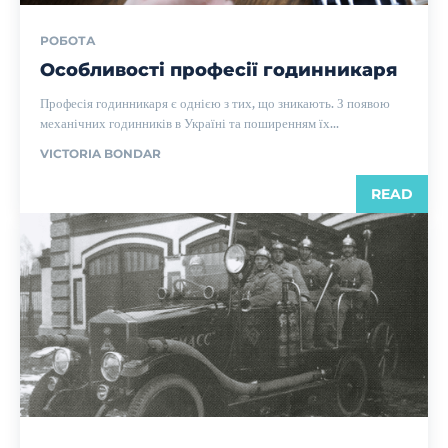
РОБОТА
Особливості професії годинникаря
Професія годинникаря є однією з тих, що зникають. З появою
механічних годинників в Україні та поширенням їх...
VICTORIA BONDAR
READ