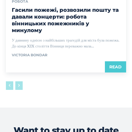
РОБОТА
Гасили пожежі, розвозили пошту та
давали концерти: робота
вінницьких пожежників у
минулому
У давнину однією з найбільших трагедій для міста була пожежа.
До кінця XIX століття Вінниця переважно мала...
VICTORIA BONDAR
READ
Want to stay up to date