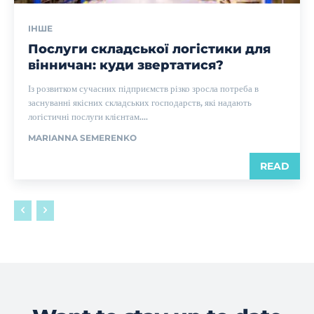
ІНШЕ
Послуги складської логістики для
вінничан: куди звертатися?
Із розвитком сучасних підприємств різко зросла потреба в
заснуванні якісних складських господарств, які надають
логістичні послуги клієнтам....
MARIANNA SEMERENKO
READ