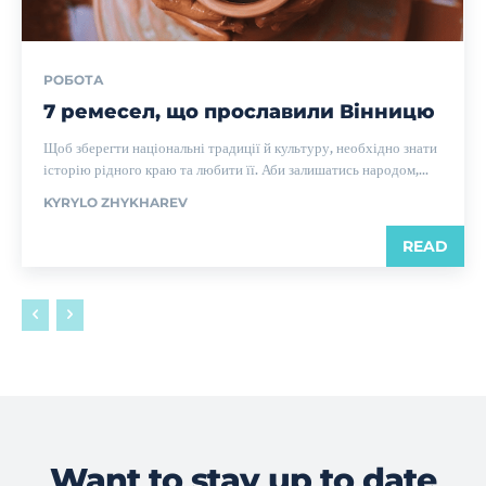
РОБОТА
7 ремесел, що прославили Вінницю
Щоб зберегти національні традиції й культуру, необхідно знати
історію рідного краю та любити її. Аби залишатись народом,...
KYRYLO ZHYKHAREV
READ
Want to stay up to date